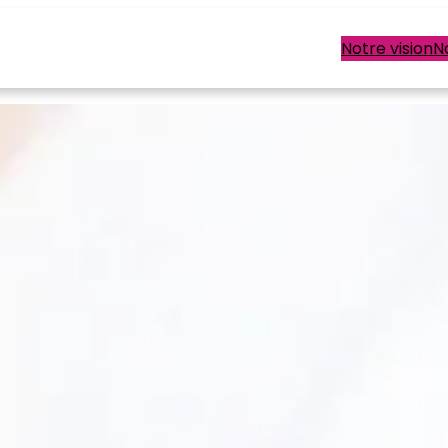
Notre vision
N