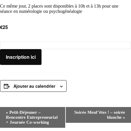
Ce même jour, 2 places sont disponibles à 10h et à 13h pour une
séance en numérologie ou psychogénéalogie
€25
Inscription ici
Ajouter au calendrier
N
«
Petit-Déjeuner –
Soirée Meuf’êtes ! – soirée
a
Rencontre Entrepreneurial
blanche
»
v
+ Journée Co-working
i
g