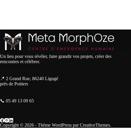
a
t
i
o
n
É
v
è
n
e
Un lieu pour vous révéler, faire grandir vos projets, créer des
m
rencontres et célébrer.
e
n
t
📍 2 Grand Rue, 86240 Ligugé
près de Poitiers
📞 05 49 13 09 65
Copyright © 2026 - Thème WordPress par
CreativeThemes
.