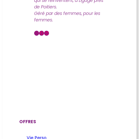
qui se réinventent, à Ligugé près
de Poitiers.
Géré par des femmes, pour les
femmes.
Instagram
Facebook
LinkedIn
OFFRES
Vie Perso