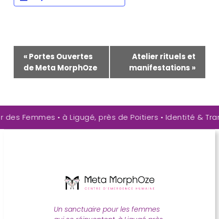
Navigation
«
Portes Ouvertes
Atelier rituels et
Évènement
de Meta MorphOze
manifestations
»
des Femmes • à Ligugé, près de Poitiers • Identité & Tran
Un sanctuaire pour les femmes